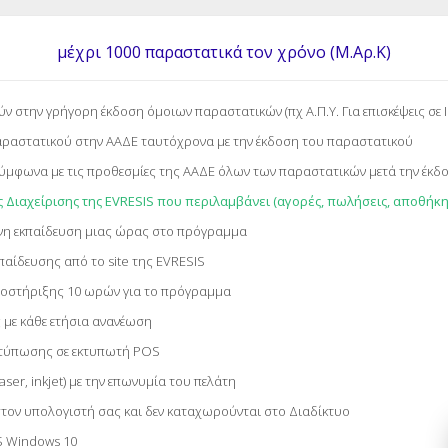
μέχρι 1000 παραστατικά τον χρόνο (Μ.Αρ.Κ)
στην γρήγορη έκδοση όμοιων παραστατικών (πχ Α.Π.Υ. Για επισκέψεις σε 
ραστατικού στην ΑΑΔΕ ταυτόχρονα με την έκδοση του παραστατικού
μφωνα με τις προθεσμίες της ΑΑΔΕ όλων των παραστατικών μετά την έκδ
ιαχείρισης της EVRESIS που περιλαμβάνει (αγορές, πωλήσεις, αποθήκη,
η εκπαίδευση μιας ώρας στο πρόγραμμα
αίδευσης από το site της EVRESIS
οστήριξης 10 ωρών για το πρόγραμμα
με κάθε ετήσια ανανέωση
κτύπωσης σε εκτυπωτή POS
er, inkjet) με την επωνυμία του πελάτη
τον υπολογιστή σας και δεν καταχωρούνται στο Διαδίκτυο
S Windows 10