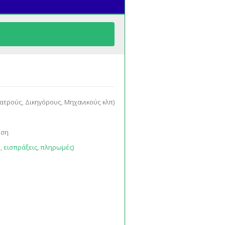
Ιατρούς, Δικηγόρους, Μηχανικούς κλπ)
οση
 εισπράξεις, πληρωμές)