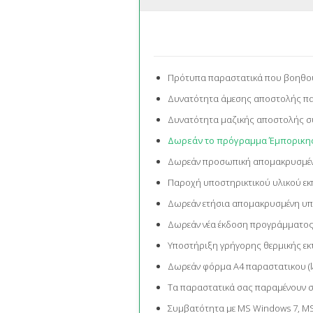
Πρότυπα παραστατικά που βοηθούν 
Δυνατότητα άμεσης αποστολής πα
Δυνατότητα μαζικής αποστολής σύ
Δωρεάν το πρόγραμμα Έμπορικης Δ
Δωρεάν προσωπική απομακρυσμέν
Παροχή υποστηρικτικού υλικού εκπ
Δωρεάν ετήσια απομακρυσμένη υπ
Δωρεάν νέα έκδοση προγράμματος 
Υποστήριξη γρήγορης θερμικής ε
Δωρεάν φόρμα Α4 παραστατικου (las
Τα παραστατικά σας παραμένουν σ
Συμβατότητα με MS Windows 7, M