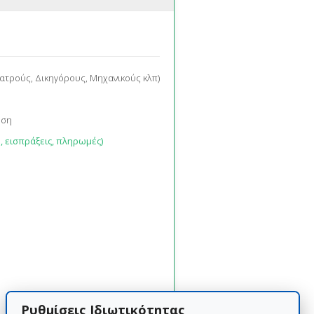
Ιατρούς, Δικηγόρους, Μηχανικούς κλπ)
οση
 εισπράξεις, πληρωμές)
Ρυθμίσεις Ιδιωτικότητας