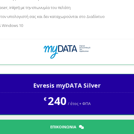
er, inkjet) με την επωνυμία του πελάτη
τον υπολογιστή σας και δεν καταχωρούνται στο Διαδίκτυο
S Windows 10
Evresis myDATA Silver
240
€
/ έτος + ΦΠΑ
ΕΠΙΚΟΙΝΩΝΊΑ