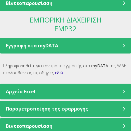
Βίντεοπαρουσίαση
ΕΜΠΟΡΙΚΗ ΔΙΑΧΕΙΡΙΣΗ
EMP32
Eγγραφή στα myDATA
Πληροφορηθείτε για τον τρόπο εγγραφής στα
myDATA
της ΑΑΔΕ
ακολουθώντας τις οδηγίες
εδώ
.
Αρχείο Excel
Παραμετροποίηση της εφαρμογής
Βιντεοπαρουσίαση