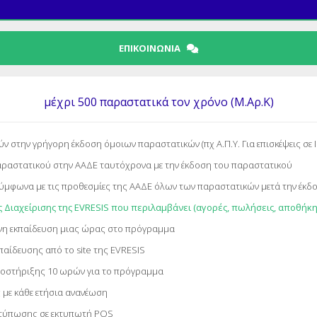
ΕΠΙΚΟΙΝΩΝΊΑ
μέχρι 500 παραστατικά τον χρόνο (Μ.Αρ.Κ)
στην γρήγορη έκδοση όμοιων παραστατικών (πχ Α.Π.Υ. Για επισκέψεις σε 
ραστατικού στην ΑΑΔΕ ταυτόχρονα με την έκδοση του παραστατικού
μφωνα με τις προθεσμίες της ΑΑΔΕ όλων των παραστατικών μετά την έκδ
ιαχείρισης της EVRESIS που περιλαμβάνει (αγορές, πωλήσεις, αποθήκη,
η εκπαίδευση μιας ώρας στο πρόγραμμα
αίδευσης από το site της EVRESIS
οστήριξης 10 ωρών για το πρόγραμμα
με κάθε ετήσια ανανέωση
κτύπωσης σε εκτυπωτή POS