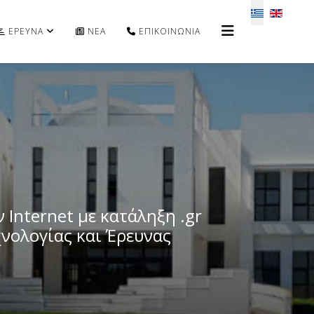
Επιλέξτε τη 
ΕΡΕΥΝΑ
ΝΕΑ
ΕΠΙΚΟΙΝΩΝΙΑ
Internet με κατάληξη .gr
χνολογίας και Έρευνας