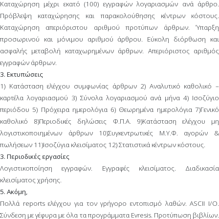
Καταχώρηση μέχρι εκατό (100) εγγραφών λογαριασμών ανά άρθρο.
Πρόβλεψη καταχώρησης και παρακολούθησης κέντρων κόστους.
Καταχώρηση απεριόριστου αριθμού προτύπων άρθρων. Ύπαρξη
προσωρινού και μόνιμου αριθμού άρθρου. Εύκολη διόρθωση και
ασφαλής μεταβολή καταχωρημένων άρθρων. Απεριόριστος αριθμός
εγγραφών άρθρων.
3. Εκτυπώσεις
1) Κατάσταση ελέγχου συμφωνίας άρθρων 2) Αναλυτικό καθολικό –
καρτέλα λογαριασμού 3) Σύνολα λογαριασμού ανά μήνα 4) Ισοζύγιο
περιόδου 5) Πρόχειρα ημερολόγια 6) Θεωρημένα ημερολόγια 7)Γενικό
καθολικό 8)Περιοδικές δηλώσεις Φ.Π.Α. 9)Κατάσταση ελέγχου μη
λογιστικοποιημένων άρθρων 10)Συγκεντρωτικές Μ.Υ.Φ. αγορών &
πωλήσεων 11)Ισοζύγια κλεισίματος 12) Στατιστικά κέντρων κόστους.
3. Περιοδικές εργασίες
Λογιστικοποίηση εγγραφών. Εγγραφές κλεισίματος. Διαδικασία
κλεισίματος χρήσης.
5. Ακόμη,
Πολλά reports ελέγχου για τον γρήγορο εντοπισμό λαθών. ASCII I/O.
Σύνδεση με γέφυρα με όλα τα προγράμματα Evresis. Προτύπωση βιβλίων.