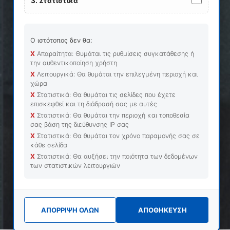
ΤΕΛΕΥΤΑΙΑ ΝΕΑ
3. Στατιστικά
ΤΑ ΒΗΜΑΤΑ ΓΙΑ ΤΗΝ ΣΥΝΔΕΣΗ ΜΕ ΤΟΝ
ΠΑΡΟΧΟ
Ο ιστότοπος δεν θα:
09 ΙΟΥΛΊΟΥ 2026
Χ
Απαραίτητα: Θυμάται τις ρυθμίσεις συγκατάθεσης ή
την αυθεντικοποίηση χρήστη
Χ
Λειτουργικά: Θα θυμάται την επιλεγμένη περιοχή και
Οδηγίες για Εξουσιοδοτήσεις POUS
χώρα
17 ΔΕΚΕΜΒΡΊΟΥ 2025
Χ
Στατιστικά: Θα θυμάται τις σελίδες που έχετε
επισκεφθεί και τη διάδρασή σας με αυτές
ΑΥΤΟΜΑΤΟΠΟΙΗΜΕΝΟ ΣΥΣΤΗΜΑ ΕΞΑΓΩΓΗΣ
Χ
Στατιστικά: Θα θυμάται την περιοχή και τοποθεσία
(AES)
σας βάση της διεύθυνσης ΙΡ σας
02 ΔΕΚΕΜΒΡΊΟΥ 2025
Χ
Στατιστικά: Θα θυμάται τον χρόνο παραμονής σας σε
κάθε σελίδα
ΕΝΑΡΞΗ NCTS–P5
Χ
Στατιστικά: Θα αυξήσει την ποιότητα των δεδομένων
των στατιστικών λειτουργιών
13 ΙΑΝΟΥΑΡΊΟΥ 2025
ΝΕΕΣ ΕΚΔΟΣΕΙΣ 7.2 ΔΑΣΜΟΣ & 11.2 ΚΟΜΒΟΣ
ΔΙΑΣΥΝΔΕΣΗΣ ΣΕΘ
ΑΠΟΡΡΙΨΗ ΟΛΩΝ
ΑΠΟΘΗΚΕΥΣΗ
29 ΟΚΤΩΒΡΊΟΥ 2024