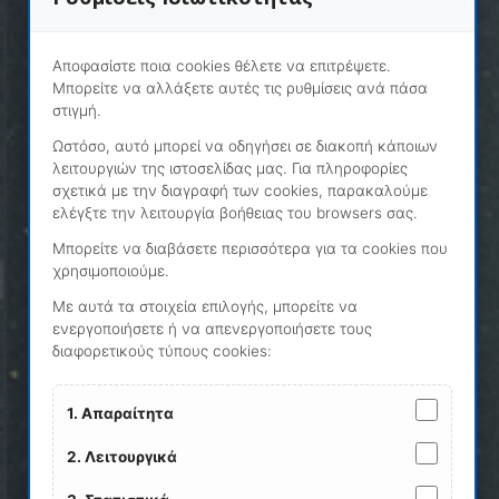
ΧΡΗΣΙΜΑ LINKS
Αποφασίστε ποια cookies θέλετε να επιτρέψετε.
Μπορείτε να αλλάξετε αυτές τις ρυθμίσεις ανά πάσα
Γ.Γ.Π.Σ - ICISnet
στιγμή.
Ωστόσο, αυτό μπορεί να οδηγήσει σε διακοπή κάποιων
SEED - Excise Authorisation Verification
λειτουργιών της ιστοσελίδας μας. Για πληροφορίες
σχετικά με την διαγραφή των cookies, παρακαλούμε
ΑΙΤΗΣΗ ΕΓΓΡΑΦΗΣ - ΚΟΜΒΟΣ
ελέγξτε την λειτουργία βοήθειας του browsers σας.
ΔΙΑΣΥΝΔΕΣΗΣ ΣΕΘ
Μπορείτε να διαβάσετε περισσότερα για τα cookies που
χρησιμοποιούμε.
PARKING ΕΞΑΓΩΓΩΝ ΤΟΥ Ο.Λ.Θ.
Με αυτά τα στοιχεία επιλογής, μπορείτε να
ενεργοποιήσετε ή να απενεργοποιήσετε τους
διαφορετικούς τύπους cookies:
ΠΟΛΙΤΙΚΗ ΑΣΦΑΛΕΙΑΣ & ΑΠΟΡΡΗΤΟΥ
Οροι χρήσης της ιστοσελίδας
1. Απαραίτητα
2. Λειτουργικά
Ρυθμίσεις Cookies / Αλλαγή Επιλογών