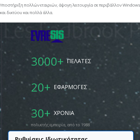
Υποστήριξη πολλών εταιριών, άψογη λειτουργία σε περιβάλλον Windows
και δικτύου και πολλά άλλα.
3000
+
ΠΕΛΑΤΕΣ
20
+
ΕΦΑΡΜΟΓΕΣ
30
+
ΧΡΟΝΙΑ
πολυετής εμπειρία, από το 1988
Ρυθμίσεις Ιδιωτικότητας