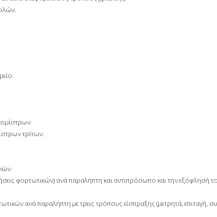
ολών.
ρείο.
κομίστρων
ίστρων τρίτων.
κών.
ς φορτωτικών) ανά παραλήπτη και αντιπρόσωπο και την εξόφλησή τους 
κών ανά παραλήπτη με τρεις τρόπους είσπραξης (μετρητά, επιταγή, συ