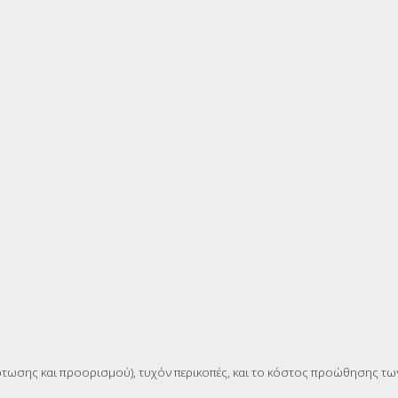
όρτωσης και προορισμού), τυχόν περικοπές, και το κόστος προώθησης τ