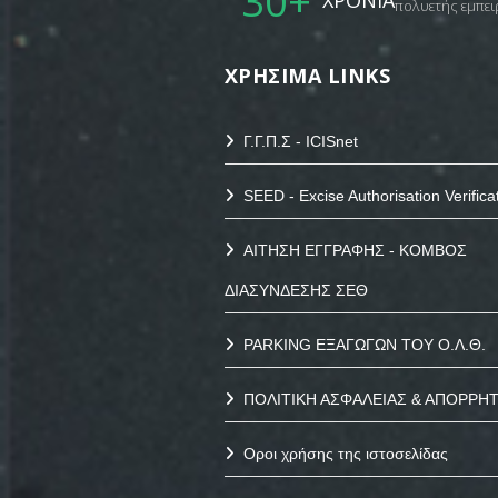
30
+
ΧΡΟΝΙΑ
πολυετής εμπει
ΧΡΗΣΙΜΑ LINKS
Γ.Γ.Π.Σ - ICISnet
SEED - Excise Authorisation Verifica
ΑΙΤΗΣΗ ΕΓΓΡΑΦΗΣ - ΚΟΜΒΟΣ
ΔΙΑΣΥΝΔΕΣΗΣ ΣΕΘ
PARKING ΕΞΑΓΩΓΩΝ ΤΟΥ Ο.Λ.Θ.
ΠΟΛΙΤΙΚΗ ΑΣΦΑΛΕΙΑΣ & ΑΠΟΡΡΗ
Οροι χρήσης της ιστοσελίδας