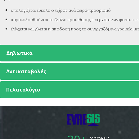
υπολογίζεται εύκολα ο τζίρος ανά σειρά-προορισμό
παρακολουθούνται τα έξοδα προώθησης εισερχόμενων φορτωτικών
ελέγχεται και γίνεται η απόδοση προς τα συνεργαζόμενα γραφεία 
Δηλωτικά
Αντικαταβολές
Πελατολόγιο