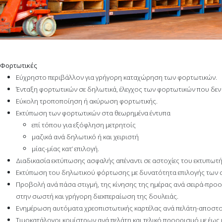
Φορτωτικές
Εύχρηστο περιβάλλον για γρήγορη καταχώρηση των φορτωτικών.
Ένταξη φορτωτικών σε δηλωτικά, έλεγχος των φορτωτικών που δεν έ
Εύκολη τροποποίηση ή ακύρωση φορτωτικής.
Εκτύπωση των φορτωτικών στα θεωρημένα έντυπα
επί τόπου για εξόφληση μετρητοίς
μαζικά ανά δηλωτικό ή και χειριστή
μίας-μίας κατ’ επιλογή.
Διαδικασία εκτύπωσης ασφαλής απέναντι σε αστοχίες του εκτυπωτή
Εκτύπωση του δηλωτικού φόρτωσης με δυνατότητα επιλογής των σ
Προβολή ανά πάσα στιγμή, της κίνησης της ημέρας ανά σειρά-προο
στην σωστή και γρήγορη διεκπεραίωση της δουλειάς.
Ενημέρωση αυτόματα χρεοπιστωτικής καρτέλας ανά πελάτη-αποστο
Τιμοκατάλογοι κομίστρων ανά πελάτη και τελικό προορισμό με έως