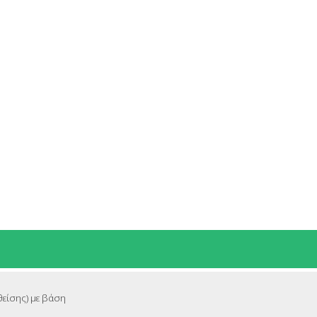
θείσης) με βάση