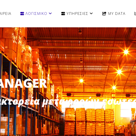
ΙΡΕΙΑ
ΛΟΓΙΣΜΙΚΟ
ΥΠΗΡΕΣΙΕΣ
MY DATA
ANAGER
ακτορεία μεταφορών εσωτε