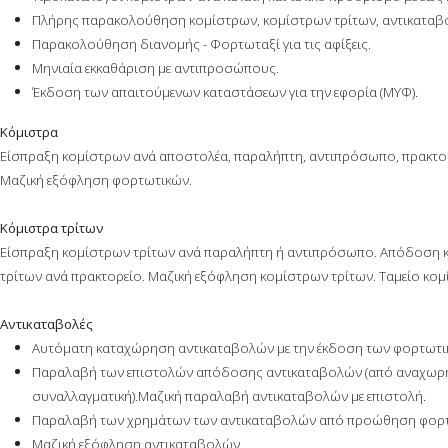
Πλήρης παρακολούθηση κομίστρων, κομίστρων τρίτων, αντικαταβ
Παρακολούθηση διανομής - Φορτωταξί για τις αφίξεις.
Μηνιαία εκκαθάριση με αντιπροσώπους.
Έκδοση των απαιτούμενων καταστάσεων για την εφορία (ΜΥΦ).
Κόμιστρα
Είσπραξη κομίστρων ανά αποστολέα, παραλήπτη, αντιπρόσωπο, πρακτο
Μαζική εξόφληση φορτωτικών.
Κόμιστρα τρίτων
Είσπραξη κομίστρων τρίτων ανά παραλήπτη ή αντιπρόσωπο. Απόδοση 
τρίτων ανά πρακτορείο. Μαζική εξόφληση κομίστρων τρίτων. Ταμείο κομ
Αντικαταβολές
Αυτόματη καταχώρηση αντικαταβολών με την έκδοση των φορτωτι
Παραλαβή των επιστολών απόδοσης αντικαταβολών (από αναχωρήσει
συναλλαγματική).Μαζική παραλαβή αντικαταβολών με επιστολή.
Παραλαβή των χρημάτων των αντικαταβολών από προώθηση φορτωτι
Μαζική εξόφληση αντικαταβολών.