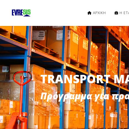
ΑΡΧΙΚΗ
Η ΕΤΑ
TRANSPORT M
Πρόγραμμα για πρ