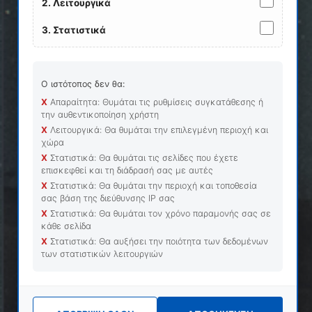
2. Λειτουργικά
Ρυθμίσεις Cookies / Αλλαγή Επιλογών
ΤΕΛΕΥΤΑΙΑ ΝΕΑ
3. Στατιστικά
ΤΑ ΒΗΜΑΤΑ ΓΙΑ ΤΗΝ ΣΥΝΔΕΣΗ ΜΕ ΤΟΝ
ΠΑΡΟΧΟ
Ο ιστότοπος δεν θα:
09 ΙΟΥΛΊΟΥ 2026
Χ
Απαραίτητα: Θυμάται τις ρυθμίσεις συγκατάθεσης ή
την αυθεντικοποίηση χρήστη
Χ
Λειτουργικά: Θα θυμάται την επιλεγμένη περιοχή και
Οδηγίες για Εξουσιοδοτήσεις POUS
χώρα
17 ΔΕΚΕΜΒΡΊΟΥ 2025
Χ
Στατιστικά: Θα θυμάται τις σελίδες που έχετε
επισκεφθεί και τη διάδρασή σας με αυτές
ΑΥΤΟΜΑΤΟΠΟΙΗΜΕΝΟ ΣΥΣΤΗΜΑ ΕΞΑΓΩΓΗΣ
Χ
Στατιστικά: Θα θυμάται την περιοχή και τοποθεσία
(AES)
σας βάση της διεύθυνσης ΙΡ σας
02 ΔΕΚΕΜΒΡΊΟΥ 2025
Χ
Στατιστικά: Θα θυμάται τον χρόνο παραμονής σας σε
κάθε σελίδα
ΕΝΑΡΞΗ NCTS–P5
Χ
Στατιστικά: Θα αυξήσει την ποιότητα των δεδομένων
των στατιστικών λειτουργιών
13 ΙΑΝΟΥΑΡΊΟΥ 2025
ΝΕΕΣ ΕΚΔΟΣΕΙΣ 7.2 ΔΑΣΜΟΣ & 11.2 ΚΟΜΒΟΣ
ΔΙΑΣΥΝΔΕΣΗΣ ΣΕΘ