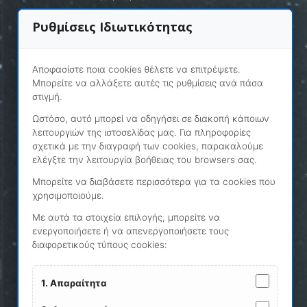
Ρυθμίσεις Ιδιωτικότητας
ΧΡΗΣΙΜΑ LINKS
Αποφασίστε ποια cookies θέλετε να επιτρέψετε.
Μπορείτε να αλλάξετε αυτές τις ρυθμίσεις ανά πάσα
Γ.Γ.Π.Σ - ICISnet
στιγμή.
Ωστόσο, αυτό μπορεί να οδηγήσει σε διακοπή κάποιων
SEED - Excise Authorisation Verification
λειτουργιών της ιστοσελίδας μας. Για πληροφορίες
σχετικά με την διαγραφή των cookies, παρακαλούμε
ΑΙΤΗΣΗ ΕΓΓΡΑΦΗΣ - ΚΟΜΒΟΣ
ελέγξτε την λειτουργία βοήθειας του browsers σας.
ΔΙΑΣΥΝΔΕΣΗΣ ΣΕΘ
Μπορείτε να διαβάσετε περισσότερα για τα cookies που
χρησιμοποιούμε.
PARKING ΕΞΑΓΩΓΩΝ ΤΟΥ Ο.Λ.Θ.
Με αυτά τα στοιχεία επιλογής, μπορείτε να
ενεργοποιήσετε ή να απενεργοποιήσετε τους
διαφορετικούς τύπους cookies:
ΠΟΛΙΤΙΚΗ ΑΣΦΑΛΕΙΑΣ & ΑΠΟΡΡΗΤΟΥ
Οροι χρήσης της ιστοσελίδας
1. Απαραίτητα