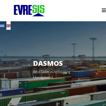
Select your language
DASMOS
Best Seller in Accounting
Management.