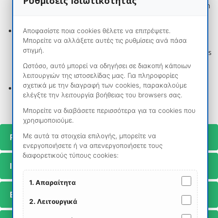
Ρυθμίσεις Ιδιωτικότητας
transfers to and from the first spreadsheet of the declaration
and automatic tax calculation in the last gender.
Examples of declarations. Very powerful tool for filling
Αποφασίστε ποια cookies θέλετε να επιτρέψετε.
Μπορείτε να αλλάξετε αυτές τις ρυθμίσεις ανά πάσα
declarations that are repeated in similar shapes (eg only
στιγμή.
quantities,collis, pieces etc. are changed while the other items
remain the same). The time of issuing declarations with this
Ωστόσο, αυτό μπορεί να οδηγήσει σε διακοπή κάποιων
tool is drastically reduced.
λειτουργιών της ιστοσελίδας μας. Για πληροφορίες
σχετικά με την διαγραφή των cookies, παρακαλούμε
Catalogs for retrieving declarations in time by date or
ελέγξτε την λειτουργία βοήθειας του browsers σας.
customer.
Μπορείτε να διαβάσετε περισσότερα για τα cookies που
χρησιμοποιούμε.
Publication of Accompanying Documents
Με αυτά τα στοιχεία επιλογής, μπορείτε να
ενεργοποιήσετε ή να απενεργοποιήσετε τους
διαφορετικούς τύπους cookies:
Invoice
1. Απαραίτητα
Ecomomics Management
2. Λειτουργικά