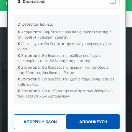
3. Στατιστικά
Codings - Libraries
Ο ιστότοπος δεν θα:
Χ
Απαραίτητα: Θυμάται τις ρυθμίσεις συγκατάθεσης ή
την αυθεντικοποίηση χρήστη
Χ
Λειτουργικά: Θα θυμάται την επιλεγμένη περιοχή και
χώρα
Χ
Στατιστικά: Θα θυμάται τις σελίδες που έχετε
3000
+
επισκεφθεί και τη διάδρασή σας με αυτές
CLIENTS
Χ
Στατιστικά: Θα θυμάται την περιοχή και τοποθεσία
σας βάση της διεύθυνσης ΙΡ σας
Χ
Στατιστικά: Θα θυμάται τον χρόνο παραμονής σας σε
20
+
κάθε σελίδα
APPLICATIONS
Χ
Στατιστικά: Θα αυξήσει την ποιότητα των δεδομένων
των στατιστικών λειτουργιών
30
+
YEARS
ΑΠΟΡΡΙΨΗ ΟΛΩΝ
ΑΠΟΘΗΚΕΥΣΗ