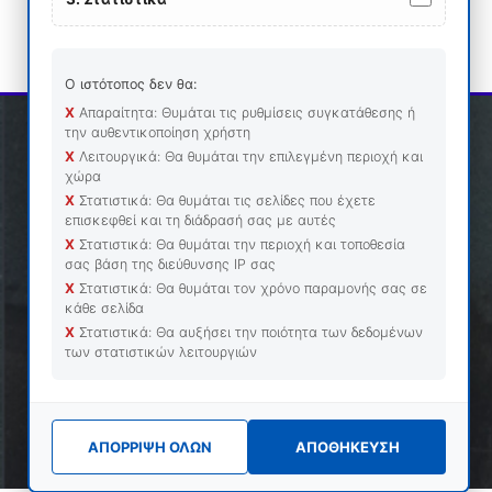
Ο ιστότοπος δεν θα:
Χ
Απαραίτητα: Θυμάται τις ρυθμίσεις συγκατάθεσης ή
την αυθεντικοποίηση χρήστη
Χ
Λειτουργικά: Θα θυμάται την επιλεγμένη περιοχή και
χώρα
Χ
Στατιστικά: Θα θυμάται τις σελίδες που έχετε
3000
+
επισκεφθεί και τη διάδρασή σας με αυτές
CLIENTS
Χ
Στατιστικά: Θα θυμάται την περιοχή και τοποθεσία
σας βάση της διεύθυνσης ΙΡ σας
Χ
Στατιστικά: Θα θυμάται τον χρόνο παραμονής σας σε
20
+
κάθε σελίδα
APPLICATIONS
Χ
Στατιστικά: Θα αυξήσει την ποιότητα των δεδομένων
των στατιστικών λειτουργιών
30
+
YEARS
ΑΠΟΡΡΙΨΗ ΟΛΩΝ
ΑΠΟΘΗΚΕΥΣΗ