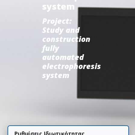
system
Project:
Study and
construction
fully
automated
electrophoresis
system
Ρυθμίσεις Ιδιωτικότητας